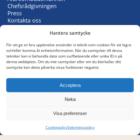
Chefsrådgivningen
Press
Kontakta oss
Hantera samtycke
För att ge en bra upplevelse använder vi teknik som cookies för att lagra
Så behandlar vi personuppgifter:
och/eller komma åt enhetsinformation. När du samtycker till dessa
tekniker kan vi behandla data som surfbeteende eller unika ID:n på
KyrkAs personuppgiftspolicy
denna webbplats. Om du inte samtycker eller om du återkallar ditt
samtycke kan detta påverka vissa funktioner negativt.
© KyrkA
Acceptera
Följ oss på Facebook
Neka
Policy för sociala medier
Visa preferenser
Cookiepolicy
Sekretesspolicy