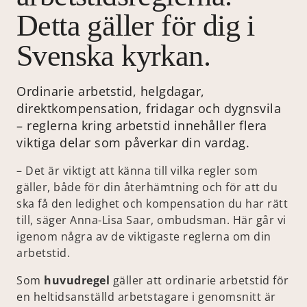
Detta gäller för dig i
Svenska kyrkan.
Ordinarie arbetstid, helgdagar,
direktkompensation, fridagar och dygnsvila
– reglerna kring arbetstid innehåller flera
viktiga delar som påverkar din vardag.
– Det är viktigt att känna till vilka regler som
gäller, både för din återhämtning och för att du
ska få den ledighet och kompensation du har rätt
till, säger Anna-Lisa Saar, ombudsman. Här går vi
igenom några av de viktigaste reglerna om din
arbetstid.
Som
huvudregel
gäller att ordinarie arbetstid för
en heltidsanställd arbetstagare i genomsnitt är