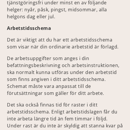
tjänstgöringsfri under minst en av följande
helger: nyår, påsk, pingst, midsommar, alla
helgons dag eller jul.
Arbetstidsschema
Det är viktigt att du har ett arbetstidsschema
som visar när din ordinarie arbetstid är förlagd.
De arbetsuppgifter som anges i din
befattningsbeskrivning och arbetsinstruktionen,
ska normalt kunna utföras under den arbetstid
som finns angiven i ditt arbetstidsschema.
Schemat måste vara anpassat till de
förutsättningar som gäller för ditt arbete.
Det ska också finnas tid för raster i ditt
arbetstidsschema. Enligt arbetstidslagen får du
inte arbeta längre tid än fem timmar i följd.
Under rast är du inte är skyldig att stanna kvar på