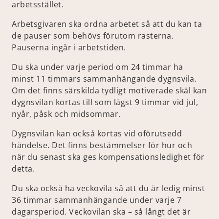
arbetsstället.
Arbetsgivaren ska ordna arbetet så att du kan ta
de pauser som behövs förutom rasterna.
Pauserna ingår i arbetstiden.
Du ska under varje period om 24 timmar ha
minst 11 timmars sammanhängande dygnsvila.
Om det finns särskilda tydligt motiverade skäl kan
dygnsvilan kortas till som lägst 9 timmar vid jul,
nyår, påsk och midsommar.
Dygnsvilan kan också kortas vid oförutsedd
händelse. Det finns bestämmelser för hur och
när du senast ska ges kompensationsledighet för
detta.
Du ska också ha veckovila så att du är ledig minst
36 timmar sammanhängande under varje 7
dagarsperiod. Veckovilan ska – så långt det är