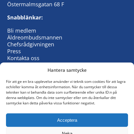
Östermalmsgatan 68 F
Snabblänkar:
Bli medlem
Äldreombudsmannen
Chefsrådgivningen
Press
Kontakta oss
Hantera samtycke
För att ge en bra upplevelse använder vi teknik som cookies för att lagra
Så behandlar vi personuppgifter:
och/eller komma åt enhetsinformation. När du samtycker till dessa
tekniker kan vi behandla data som surfbeteende eller unika ID:n på
KyrkAs personuppgiftspolicy
denna webbplats. Om du inte samtycker eller om du återkallar ditt
samtycke kan detta påverka vissa funktioner negativt.
© KyrkA
Acceptera
Följ oss på Facebook
Neka