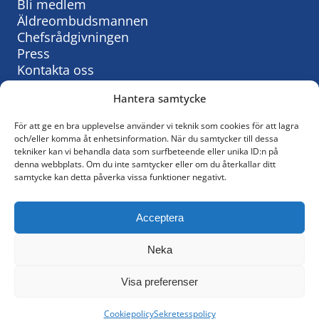
Bli medlem
Äldreombudsmannen
Chefsrådgivningen
Press
Kontakta oss
Hantera samtycke
För att ge en bra upplevelse använder vi teknik som cookies för att lagra
Så behandlar vi personuppgifter:
och/eller komma åt enhetsinformation. När du samtycker till dessa
tekniker kan vi behandla data som surfbeteende eller unika ID:n på
KyrkAs personuppgiftspolicy
denna webbplats. Om du inte samtycker eller om du återkallar ditt
samtycke kan detta påverka vissa funktioner negativt.
© KyrkA
Acceptera
Följ oss på Facebook
Neka
Policy för sociala medier
Visa preferenser
Cookiepolicy
Sekretesspolicy