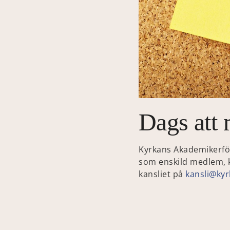
Dags att 
Kyrkans Akademikerför
som enskild medlem, kr
kansliet på
kansli@kyr