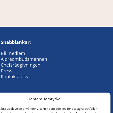
Snabblänkar:
Bli medlem
Äldreombudsmannen
Chefsrådgivningen
Press
Kontakta oss
Hantera samtycke
n bra upplevelse använder vi teknik som cookies för att lagra och/eller