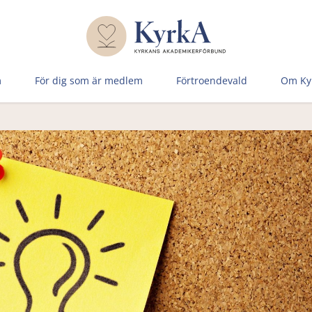
m
För dig som är medlem
Förtroen­devald
Om Ky