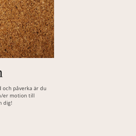
n
d och påverka är du
/er motion till
 dig!