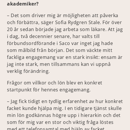
akademiker?
– Det som driver mig är möjligheten att påverka
och förbättra, säger Sofia Rydgren Stale. För över
20 år sedan började jag arbeta som läkare. Att jag
i dag, två decennier senare, har valts till
förbundsordförande i Saco var inget jag hade
som målbild från början. Det som väckte mitt
fackliga engagemang var en stark insikt: ensam är
jag inte stark, men tillsammans kan vi uppnå
verklig förändring.
Frågor om villkor och lön blev en konkret
startpunkt för hennes engagemang.
– Jag fick tidigt en tydlig erfarenhet av hur konkret
facket kunde hjälpa mig. I en tidigare tjänst skulle
min lön godkännas högre upp i hierarkin och det
som för mig var en stor och viktig fråga löstes
med ett telefonsamtal med hjälp av facket.