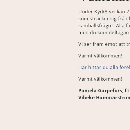
Under KyrkA-veckan 7
som sträcker sig från 
samhällsfrågor. Alla f
men du som deltagare
Vi ser fram emot att t
Varmt välkommen!
Här hittar du alla före
Varmt välkommen!
Pamela Garpefors
, f
Vibeke Hammarström