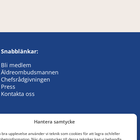
Snabblänkar:
Bli medlem
Äldreombudsmannen
Chefsrådgivningen
Press
Kontakta oss
Hantera samtycke
n bra upplevelse använder vi teknik som cookies för att lagra och/eller
hetsinformation. När du samtycker till dessa tekniker kan vi behandla