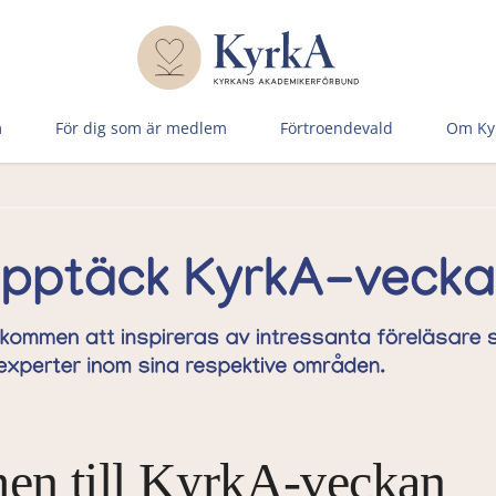
m
För dig som är medlem
Förtroen­devald
Om Ky
n till KyrkA-veckan