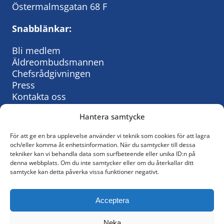
Östermalmsgatan 68 F
Snabblänkar:
Bli medlem
Äldreombudsmannen
Chefsrådgivningen
Press
Kontakta oss
Hantera samtycke
För att ge en bra upplevelse använder vi teknik som cookies för att lagra
Så behandlar vi personuppgifter:
och/eller komma åt enhetsinformation. När du samtycker till dessa
tekniker kan vi behandla data som surfbeteende eller unika ID:n på
KyrkAs personuppgiftspolicy
denna webbplats. Om du inte samtycker eller om du återkallar ditt
samtycke kan detta påverka vissa funktioner negativt.
© KyrkA
Acceptera
Följ oss på Facebook
Neka