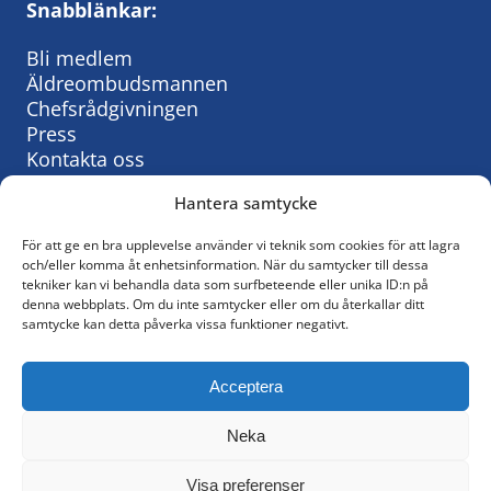
Snabblänkar:
Bli medlem
Äldreombudsmannen
Chefsrådgivningen
Press
Kontakta oss
Hantera samtycke
För att ge en bra upplevelse använder vi teknik som cookies för att lagra
Så behandlar vi personuppgifter:
och/eller komma åt enhetsinformation. När du samtycker till dessa
tekniker kan vi behandla data som surfbeteende eller unika ID:n på
KyrkAs personuppgiftspolicy
denna webbplats. Om du inte samtycker eller om du återkallar ditt
samtycke kan detta påverka vissa funktioner negativt.
© KyrkA
Acceptera
Följ oss på Facebook
Neka
Policy för sociala medier
Visa preferenser