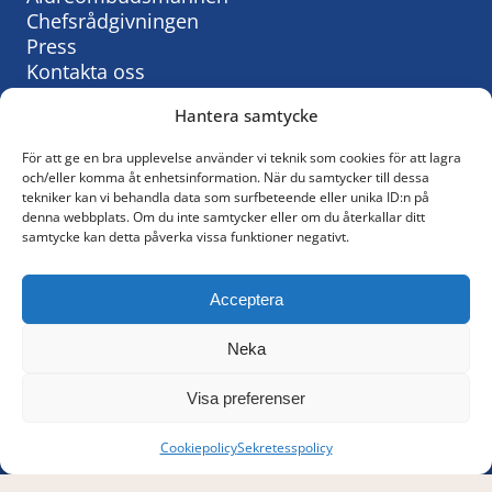
Chefsrådgivningen
Press
Kontakta oss
Hantera samtycke
För att ge en bra upplevelse använder vi teknik som cookies för att lagra
Så behandlar vi personuppgifter:
och/eller komma åt enhetsinformation. När du samtycker till dessa
tekniker kan vi behandla data som surfbeteende eller unika ID:n på
KyrkAs personuppgiftspolicy
denna webbplats. Om du inte samtycker eller om du återkallar ditt
samtycke kan detta påverka vissa funktioner negativt.
© KyrkA
Acceptera
Följ oss på Facebook
Neka
Policy för sociala medier
Visa preferenser
Cookiepolicy
Sekretesspolicy