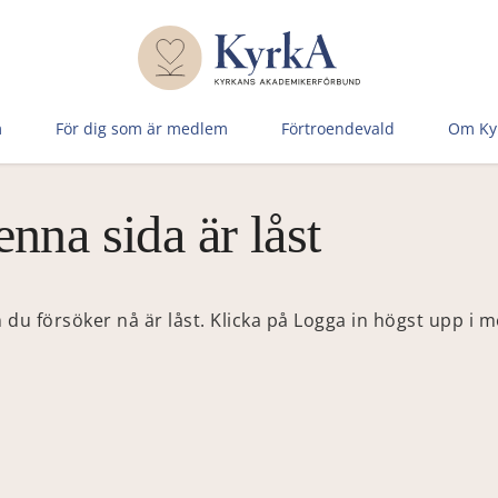
m
För dig som är medlem
Förtroen­devald
Om Ky
nna sida är låst
 du försöker nå är låst. Klicka på Logga in högst upp i 