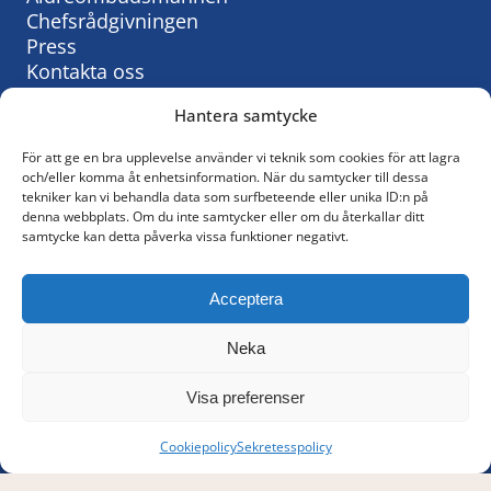
Chefsrådgivningen
Press
Kontakta oss
Hantera samtycke
För att ge en bra upplevelse använder vi teknik som cookies för att lagra
Så behandlar vi personuppgifter:
och/eller komma åt enhetsinformation. När du samtycker till dessa
tekniker kan vi behandla data som surfbeteende eller unika ID:n på
KyrkAs personuppgiftspolicy
denna webbplats. Om du inte samtycker eller om du återkallar ditt
samtycke kan detta påverka vissa funktioner negativt.
© KyrkA
Acceptera
Följ oss på Facebook
Neka
Policy för sociala medier
Visa preferenser
Cookiepolicy
Sekretesspolicy