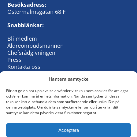
Besöksadress:
Östermalmsgatan 68 F
Snabblänkar:
Bli medlem
Äldreombudsmannen
Chefsrådgivningen
Press
Kontakta oss
Hantera samtycke
För att ge en bra upplevelse använder vi teknik som cookies för att lagra
Så behandlar vi personuppgifter:
och/eller komma åt enhetsinformation. När du samtycker till dessa
tekniker kan vi behandla data som surfbeteende eller unika ID:n på
KyrkAs personuppgiftspolicy
denna webbplats. Om du inte samtycker eller om du återkallar ditt
samtycke kan detta påverka vissa funktioner negativt.
© KyrkA
Acceptera
Följ oss på Facebook