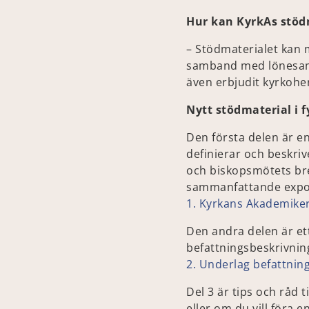
Hur kan KyrkAs stöd
– Stödmaterialet kan 
samband med lönesamta
även erbjudit kyrkoherd
Nytt stödmaterial i f
Den första delen är 
definierar och beskri
och biskopsmötets brev
sammanfattande expos
1. Kyrkans Akademike
Den andra delen är et
befattningsbeskrivnin
2. Underlag befattnin
Del 3 är tips och råd t
eller om du vill föra 