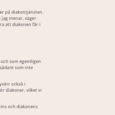
ter på diakontjänsten.
d jag menar, säger
 att diakonen får i
g och som egentligen
sådant som inte
yvärr också i
 diakoner, vilket vi
onins och diakonens