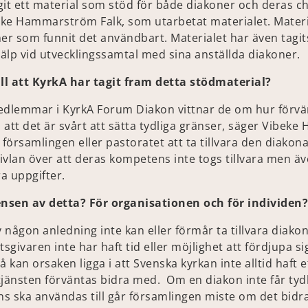
it ett material som stöd för både diakoner och deras che
ke Hammarström Falk, som utarbetat materialet. Materia
ner som funnit det användbart. Materialet har även tagi
älp vid utvecklingssamtal med sina anställda diakoner.
ll att KyrkA har tagit fram detta stödmaterial?
edlemmar i KyrkA Forum Diakon vittnar de om hur förv
att det är svårt att sätta tydliga gränser, säger Vibeke
 i församlingen eller pastoratet att ta tillvara den diako
vivlan över att deras kompetens inte togs tillvara men äv
a uppgifter.
nsen av detta? För organisationen och för individen?
 någon anledning inte kan eller förmår ta tillvara diak
tsgivaren inte har haft tid eller möjlighet att fördjupa s
så kan orsaken ligga i att Svenska kyrkan inte alltid haft e
jänsten förväntas bidra med. Om en diakon inte får tydli
s ska användas till går församlingen miste om det bidra