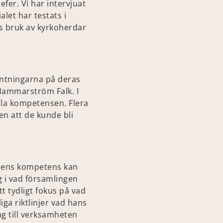
fer. Vi har intervjuat
let har testats i
ts bruk av kyrkoherdar
äntningarna på deras
 Hammarström Falk. I
nala kompetensen. Flera
en att de kunde bli
onens kompetens kan
ig i vad församlingen
tt tydligt fokus på vad
ga riktlinjer vad hans
g till verksamheten