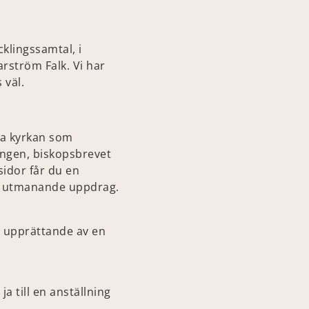
klingssamtal, i
rström Falk. Vi har
 väl.
ka kyrkan som
ingen, biskopsbrevet
sidor får du en
h utmanande uppdrag.
t upprättande av en
ja till en anställning