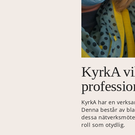
KyrkA vil
profession
KyrkA har en verks
Denna består av bla
dessa nätverksmöte
roll som otydlig.