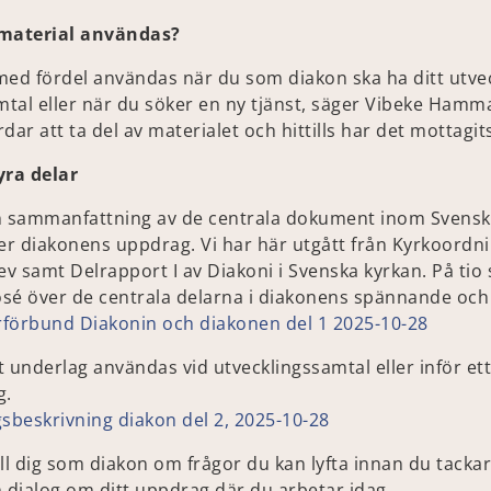
material användas?
med fördel användas när du som diakon ska ha ditt utvec
l eller när du söker en ny tjänst, säger Vibeke Hamma
ar att ta del av materialet och hittills har det mottagits
yra delar
en sammanfattning av de centrala dokument inom Svens
ver diakonens uppdrag. Vi har här utgått från Kyrkoordn
 samt Delrapport I av Diakoni i Svenska kyrkan. På tio 
é över de centrala delarna i diakonens spännande oc
rförbund Diakonin och diakonen del 1 2025-10-28
t underlag användas vid utvecklingssamtal eller inför et
g.
gsbeskrivning diakon del 2, 2025-10-28
ill dig som diakon om frågor du kan lyfta innan du tackar 
en dialog om ditt uppdrag där du arbetar idag.