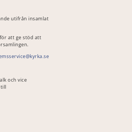
ande utifrån insamlat
r att ge stöd att
örsamlingen.
emsservice@kyrka.se
lk och vice
ill