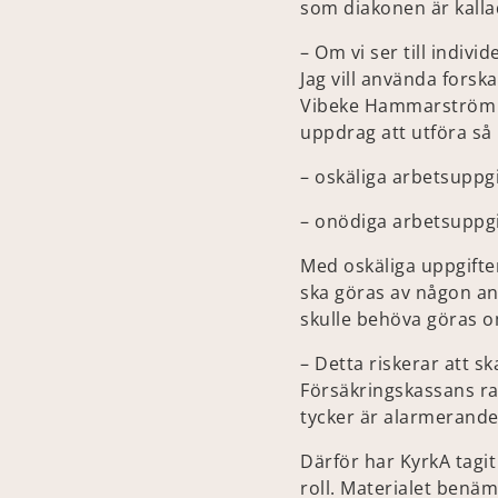
som diakonen är kallad
– Om vi ser till indiv
Jag vill använda forsk
Vibeke Hammarström Fa
uppdrag att utföra så
– oskäliga arbetsuppgi
– onödiga arbetsuppgi
Med oskäliga uppgifte
ska göras av någon a
skulle behöva göras 
– Detta riskerar att s
Försäkringskassans ra
tycker är alarmerande
Därför har KyrkA tagit
roll. Materialet benä