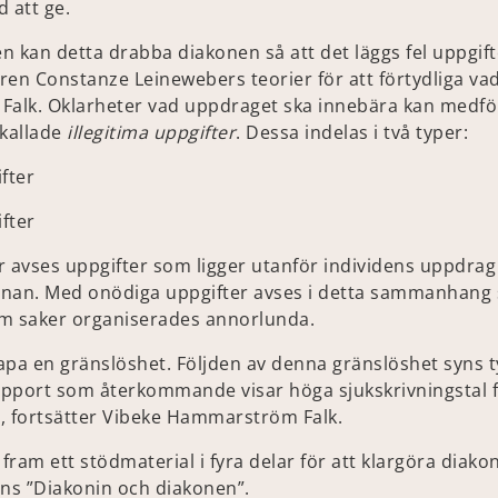
 att ge.
iden kan detta drabba diakonen så att det läggs fel uppgif
aren Constanze Leinewebers teorier för att förtydliga va
lk. Oklarheter vad uppdraget ska innebära kan medföra
 kallade
illegitima uppgifter
. Dessa indelas i två typer:
fter
fter
r avses uppgifter som ligger utanför individens uppdra
nnan. Med onödiga uppgifter avses i detta sammanhang 
om saker organiserades annorlunda.
kapa en gränslöshet. Följden av denna gränslöshet syns t
pport som återkommande visar höga sjukskrivningstal för
, fortsätter Vibeke Hammarström Falk.
 fram ett stödmaterial i fyra delar för att klargöra diak
mns ”Diakonin och diakonen”.