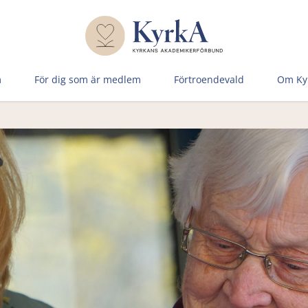
m
För dig som är medlem
Förtroen­devald
Om Ky