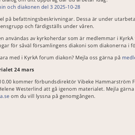
nin och diakonen del 3 2025-10-28
el på befattningsbeskrivningar. Dessa är under utarbet
rensgrupp och färdigställs under våren.
en användas av kyrkoherdar som är medlemmar i KyrkA fö
ingar för såväl församlingens diakoni som diakonerna i f
 vara med i KyrkA forum diakon? Mejla oss gärna på
medl
ialet 24 mars
 –10.00 kommer förbundsdirektör Vibeke Hammarström Fa
lene Westerlind att gå igenom materialet. Mejla gärna t
a.se
om du vill lyssna på genomgången.