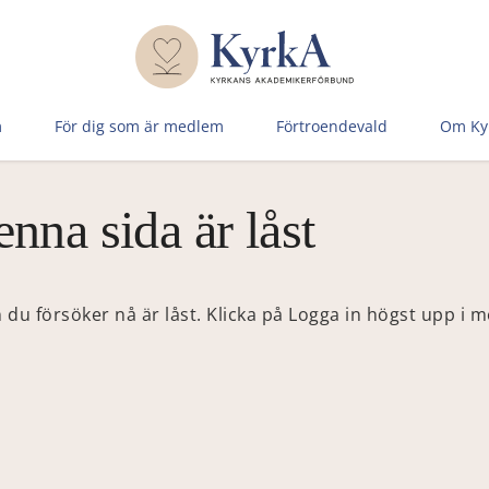
m
För dig som är medlem
Förtroen­devald
Om Ky
nna sida är låst
 du försöker nå är låst. Klicka på Logga in högst upp i 