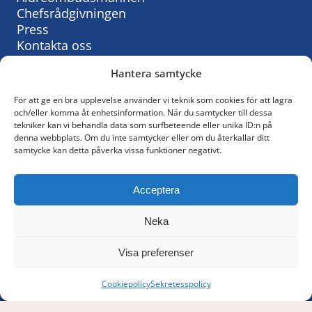
Chefsrådgivningen
Press
Kontakta oss
Hantera samtycke
För att ge en bra upplevelse använder vi teknik som cookies för att lagra
Så behandlar vi personuppgifter:
och/eller komma åt enhetsinformation. När du samtycker till dessa
tekniker kan vi behandla data som surfbeteende eller unika ID:n på
KyrkAs personuppgiftspolicy
denna webbplats. Om du inte samtycker eller om du återkallar ditt
samtycke kan detta påverka vissa funktioner negativt.
© KyrkA
Acceptera
Följ oss på Facebook
Neka
Policy för sociala medier
Visa preferenser
Cookiepolicy
Sekretesspolicy