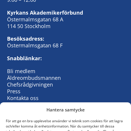
Kyrkans Akademikerförbund
Östermalmsgatan 68 A
114 50 Stockholm
Besöksadress:
Östermalmsgatan 68 F
Snabblänkar:
Bli medlem
Äldreombudsmannen
Chefsrådgivningen
Press
Kontakta oss
Hantera samtycke
För att ge en bra upplevelse använder vi teknik som cookies för att lagra
Så behandlar vi personuppgifter:
och/eller komma åt enhetsinformation. När du samtycker till dessa