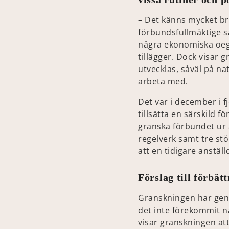
– Det känns mycket bra
förbundsfullmäktige s
några ekonomiska oeg
tillägger. Dock visar 
utvecklas, såväl på na
arbeta med.
Det var i december i 
tillsätta en särskild 
granska förbundet ur a
regelverk samt tre st
att en tidigare anstä
Förslag till förbät
Granskningen har geno
det inte förekommit 
visar granskningen att