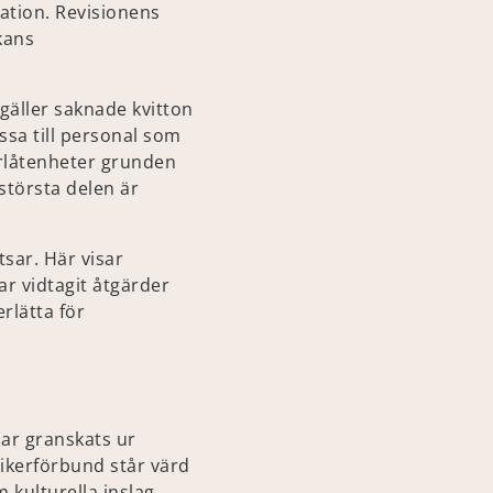
ation. Revisionens
kans
gäller saknade kvitton
ssa till personal som
erlåtenheter grunden
 största delen är
sar. Här visar
ar vidtagit åtgärder
rlätta för
ar granskats ur
ikerförbund står värd
 kulturella inslag