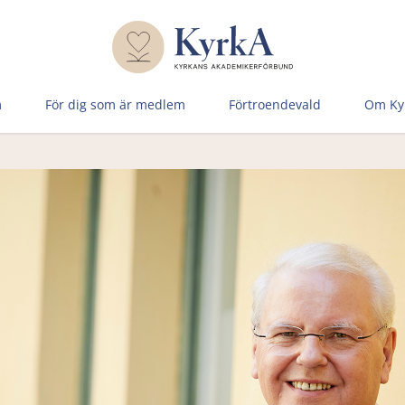
m
För dig som är medlem
Förtroen­devald
Om Ky