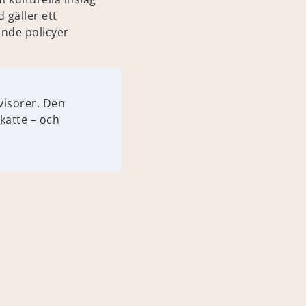
 gäller ett
ande policyer
visorer. Den
katte – och