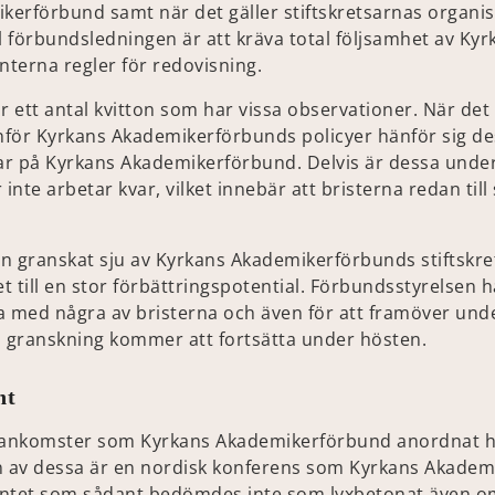
erförbund samt när det gäller stiftskretsarnas organis
 förbundsledningen är att kräva total följsamhet av Kyr
terna regler för redovisning.
 ett antal kvitton som har vissa observationer. När det 
anför Kyrkans Akademikerförbunds policyer hänför sig de
var på Kyrkans Akademikerförbund. Delvis är dessa und
inte arbetar kvar, vilket innebär att bristerna redan till
n granskat sju av Kyrkans Akademikerförbunds stiftskret
 till en stor förbättringspotential. Förbundsstyrelsen h
ta med några av bristerna och även för att framöver unde
a granskning kommer att fortsätta under hösten.
nt
ankomster som Kyrkans Akademikerförbund anordnat h
 av dessa är en nordisk konferens som Kyrkans Akadem
ventet som sådant bedömdes inte som lyxbetonat även om