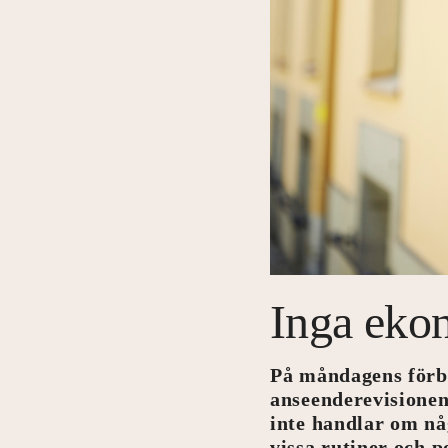
Inga eko
På måndagens förbu
anseenderevisionen
inte handlar om nå
vissa rutiner och p