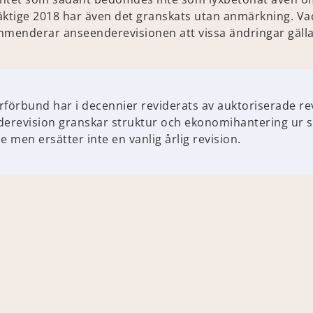
äktige 2018 har även det granskats utan anmärkning. Vad
mmenderar anseenderevisionen att vissa ändringar gäll
förbund har i decennier reviderats av auktoriserade re
erevision granskar struktur och ekonomihantering ur s
en ersätter inte en vanlig årlig revision.