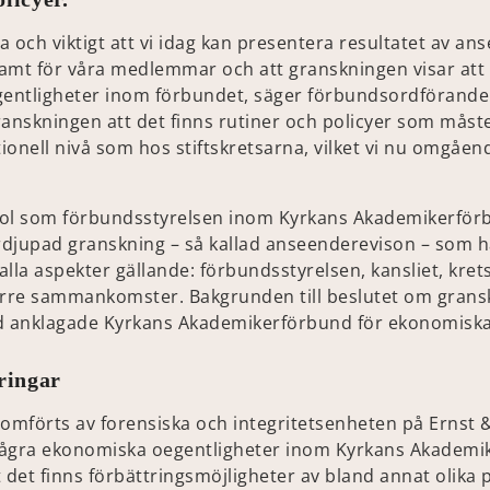
 och viktigt att vi idag kan presentera resultatet av a
amt för våra medlemmar och att granskningen visar att
entligheter inom förbundet, säger förbundsordförand
granskningen att det finns rutiner och policyer som måst
tionell nivå som hos stiftskretsarna, vilket vi nu omgåe
fjol som förbundsstyrelsen inom Kyrkans Akademikerför
fördjupad granskning – så kallad anseenderevison – som haf
lla aspekter gällande: förbundsstyrelsen, kansliet, kret
örre sammankomster. Bakgrunden till beslutet om grans
lld anklagade Kyrkans Akademikerförbund för ekonomiska
tringar
mförts av forensiska och integritetsenheten på Ernst &
några ekonomiska oegentligheter inom Kyrkans Akadem
 det finns förbättringsmöjligheter av bland annat olika po