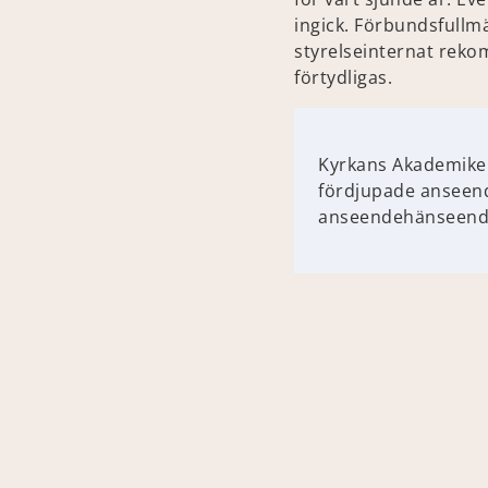
ingick. Förbundsfullm
styrelseinternat reko
förtydligas.
Kyrkans Akademiker
fördjupade anseend
anseendehänseende m