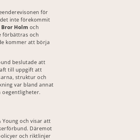
nseenderevisonen för
 det inte förekommit
e
Bror Holm
och
e förbättras och
nde kommer att börja
bund beslutade att
t till uppgift att
sarna, struktur och
kning var bland annat
 oegentligheter.
 Young och visar att
ikerförbund. Däremot
licyer och riktlinjer