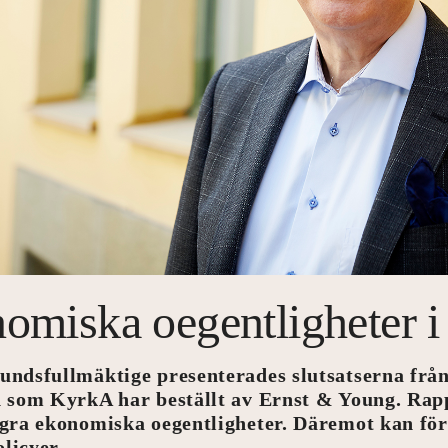
nomiska oegentligheter 
ndsfullmäktige presenterades slutsatserna frå
 som KyrkA har beställt av Ernst & Young. Rapp
gra ekonomiska oegentligheter.
Däremot kan för
olicyer.