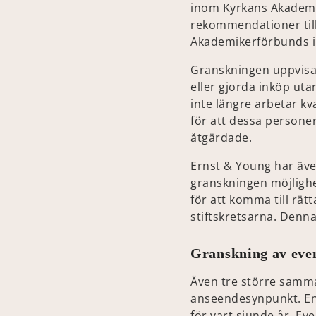
inom Kyrkans Akademik
rekommendationer till
Akademikerförbunds in
Granskningen uppvisar
eller gjorda inköp ut
inte längre arbetar k
för att dessa personer 
åtgärdade.
Ernst & Young har äve
granskningen möjlighet
för att komma till rät
stiftskretsarna. Denn
Granskning av eve
Även tre större samm
anseendesynpunkt. En
för vart sjunde år. E