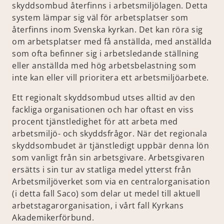
skyddsombud återfinns i arbetsmiljölagen. Detta
system lämpar sig väl för arbetsplatser som
återfinns inom Svenska kyrkan. Det kan röra sig
om arbetsplatser med få anställda, med anställda
som ofta befinner sig i arbetsledande ställning
eller anställda med hög arbetsbelastning som
inte kan eller vill prioritera ett arbetsmiljöarbete.
Ett regionalt skyddsombud utses alltid av den
fackliga organisationen och har oftast en viss
procent tjänstledighet för att arbeta med
arbetsmiljö- och skyddsfrågor. När det regionala
skyddsombudet är tjänstledigt uppbär denna lön
som vanligt från sin arbetsgivare. Arbets­givaren
ersätts i sin tur av statliga medel ytterst från
Arbetsmiljöverket som via en central­organisation
(i detta fall Saco) som delar ut medel till aktuell
arbetstagarorganisation, i vårt fall Kyrkans
Akademikerförbund.