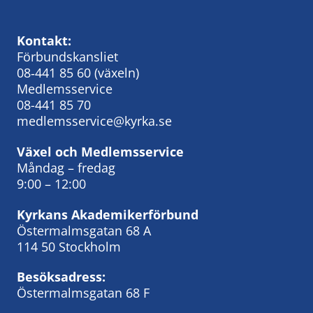
Kontakt:
Förbundskansliet
08‑441 85 60
(växeln)
Medlemsservice
08-441 85 70
medlemsservice@kyrka.se
Växel och Medlemsservice
Måndag – fredag
9:00 – 12:00
Kyrkans Akademikerförbund
Östermalmsgatan 68 A
114 50 Stockholm
Besöksadress:
Östermalmsgatan 68 F