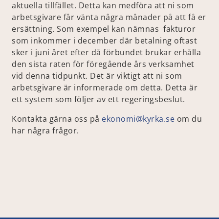
aktuella tillfället. Detta kan medföra att ni som
arbetsgivare får vänta några månader på att få er
ersättning. Som exempel kan nämnas fakturor
som inkommer i december där betalning oftast
sker i juni året efter då förbundet brukar erhålla
den sista raten för föregående års verksamhet
vid denna tidpunkt. Det är viktigt att ni som
arbetsgivare är informerade om detta. Detta är
ett system som följer av ett regeringsbeslut.
Kontakta gärna oss på
ekonomi@kyrka.se
om du
har några frågor.