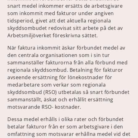
snart medel inkommer ersätts de arbetsgivare
som inkommit med fakturor under angiven
tidsperiod, givet att det aktuella regionala
skyddsombudet redovisat sitt arbete på det av
Arbetsmiljöverket föreskrivna sättet.
När faktura inkommit äskar förbundet medel av
den centrala organisationen som i sin tur
sammanställer fakturorna från alla förbund med
regionala skyddsombud. Betalning för fakturor
avseende ersättning för lönekostnader för
medarbetare som verkar som regionala
skyddsombud (RSO) utbetalas så snart förbundet
sammanställt, äskat och erhållit ersättning
motsvarande RSO- kostnader.
Dessa medel erhålls i olika rater och förbundet
betalar fakturor från er som arbetsgivare i den
omfattning som motsvarar erhållna medel vid det