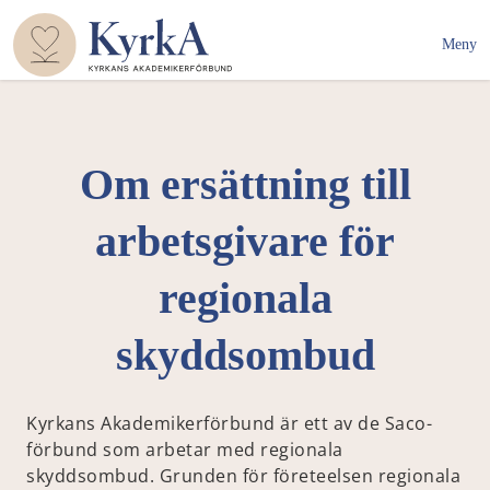
Meny
Om ersättning till
arbetsgivare för
regionala
skyddsombud
Kyrkans Akademikerförbund är ett av de Saco-
förbund som arbetar med regionala
skyddsombud. Grunden för företeelsen regionala